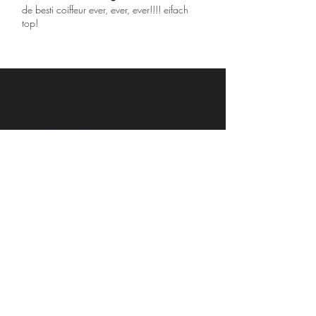
de besti coiffeur ever, ever, ever!!!! eifach
top!
+49 6074 41578
Sehr gute Beratung,eine freundliche Atmosphäre
,sehr nette Personen und ein wunderschönes
Ergebnis.Nur weiter zum empfehlen.
#Salon