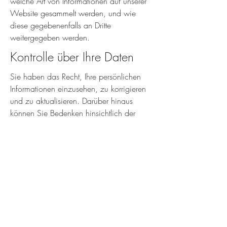
welche Art von Informationen auf unserer
Website gesammelt werden, und wie
diese gegebenenfalls an Dritte
weitergegeben werden.
Kontrolle über Ihre Daten
Sie haben das Recht, Ihre persönlichen
Informationen einzusehen, zu korrigieren
und zu aktualisieren. Darüber hinaus
können Sie Bedenken hinsichtlich der
Verwendung Ihrer Daten äußern, und wir
verpflichten uns, diese Bedenken zu
berücksichtigen.
Datensicherheit
Wir ergreifen umfassende Maßnahmen
zum Schutz Ihrer Daten, einschließlich
Verschlüsselung, sichere Speicherung und
Übertragung. Erfahren Sie mehr darüber,